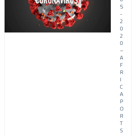
5
-
2
0
2
0
–
A
F
R
I
C
A
P
O
R
T
S