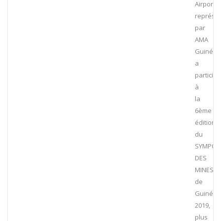
Airports
représe
par
AMA
Guinée
a
participé
à
la
6ème
édition
du
SYMPOS
DES
MINES
de
Guinée
2019,
plus