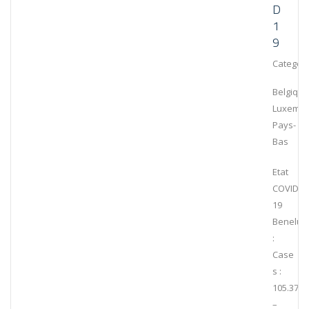
D
1
9
Category
Belgique
Luxembo
Pays-
Bas
Etat
COVID-
19
Benelux
:
Case
s :
105.379
–