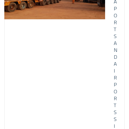
A
P
O
R
T
S
A
N
D
A
I
R
P
O
R
T
S
S
I