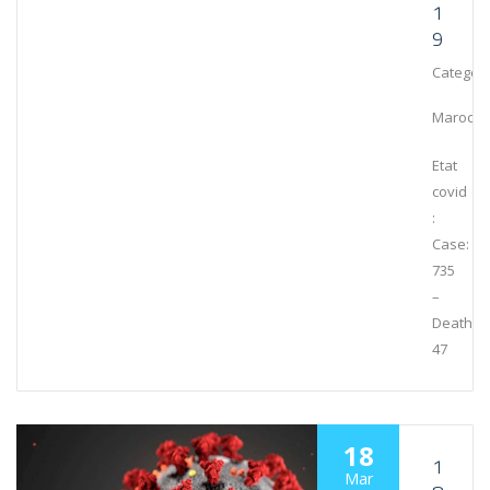
1
9
Category
Maroc
Etat
covid
:
Case:
735
–
Death:
47
18
1
Mar