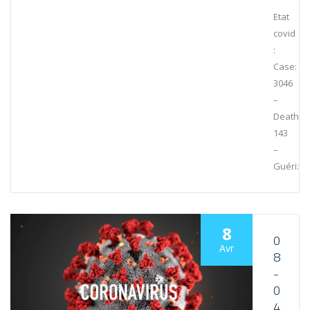
Etat
covid
:
Case:
3046
–
Death:
143
–
Guéri:35
8
0
Avr
8
-
0
4