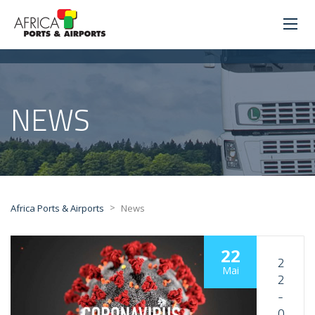
NEWS
>
Africa Ports & Airports
News
22
2
Mai
2
-
0