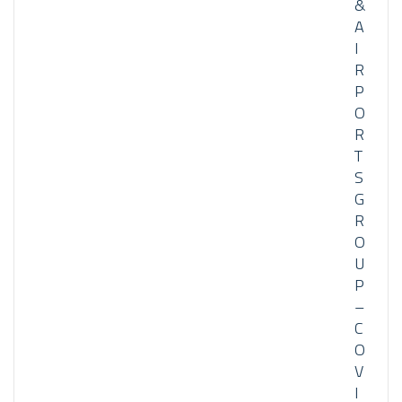
&
A
I
R
P
O
R
T
S
G
R
O
U
P
–
C
O
V
I