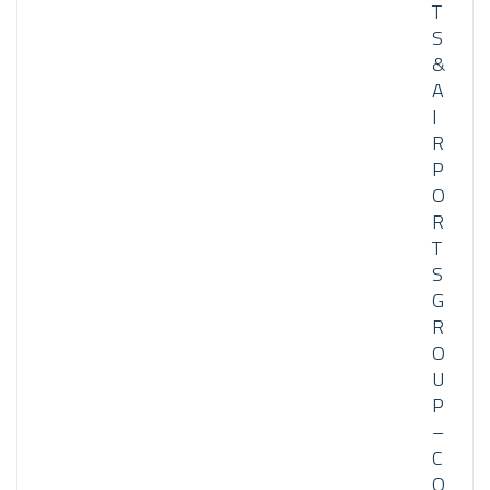
T
S
&
A
I
R
P
O
R
T
S
G
R
O
U
P
–
C
O