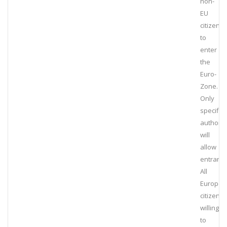
non-
EU
citizens
to
enter
the
Euro-
Zone.
Only
specific
authoris
will
allow
entrance
All
Europea
citizens
willing
to