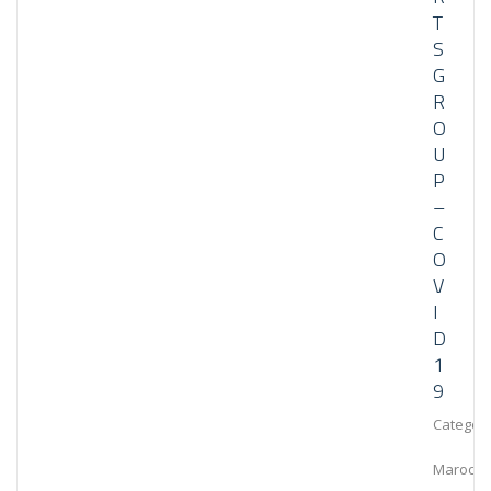
T
S
G
R
O
U
P
–
C
O
V
I
D
1
9
Category
Maroc