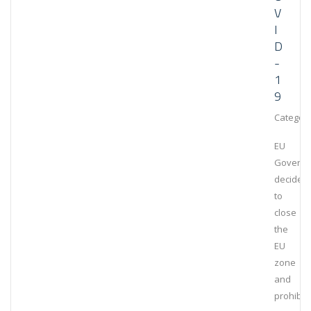
V
I
D
-
1
9
Category
EU
Govern
decided
to
close
the
EU
zone
and
prohibit