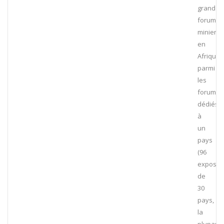
grand
forum
minier
en
Afrique
parmi
les
forums
dédiés
à
un
pays
(96
exposan
de
30
pays,
la