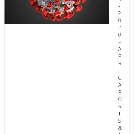
-
2
0
2
0
–
A
F
R
I
C
A
P
O
R
T
S
&