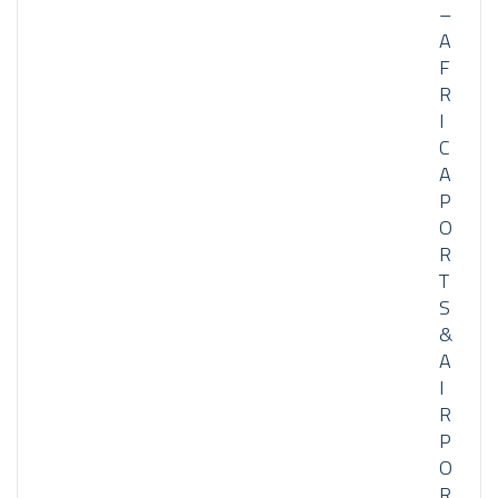
–
A
F
R
I
C
A
P
O
R
T
S
&
A
I
R
P
O
R