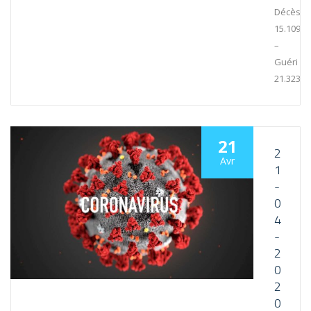
Décès :
15.109
–
Guéri :
21.323
21
2
Avr
1
-
0
4
-
2
0
2
0