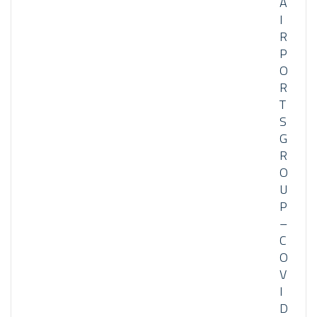
A
I
R
P
O
R
T
S
G
R
O
U
P
–
C
O
V
I
D