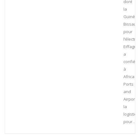
dont
la
Guinée
Bissau
pour
l’électrif
Eiffage
a
confié
à
Africa
Ports
and
Airports
la
logistiq
pour…