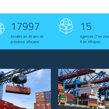
18000
15
Escales en 40 ans de
Agences (7 en Eur
présence africaine
8 en Afrique)