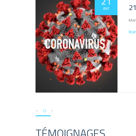
21
21
avr
Maro
lea
TÉMOIGNAGES