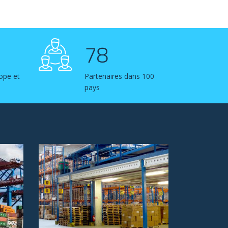
78
ope et
Partenaires dans 100
pays