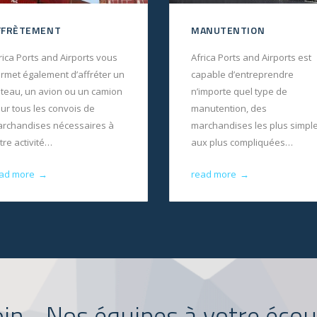
FFRÈTEMENT
MANUTENTION
rica Ports and Airports vous
Africa Ports and Airports est
rmet également d’affréter un
capable d’entreprendre
teau, un avion ou un camion
n’importe quel type de
ur tous les convois de
manutention, des
rchandises nécessaires à
marchandises les plus simpl
tre activité…
aux plus compliquées…
ad more
read more
→
→
n... Nos équipes à votre écou