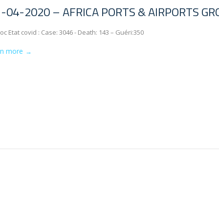
-04-2020 – AFRICA PORTS & AIRPORTS GR
c Etat covid : Case: 3046 - Death: 143 – Guéri:350
rn more
→