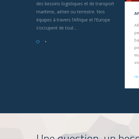
des besoins logistiques et de transport
maritime, aérien ou terrestre. Nos
AGENT MARITIME
A
équipes à travers l’Afrique et l’Europe
Africa Ports and Airports offre à
Af
s’occupent de tout…
l’ensemble de ses clients son
pe
savoir-faire en tant qu’agent
ba
maritime. Nous nous chargeons
po
de la négociation, la
ma
conclusion…
vo
read more
re
→
Une question, un besoi